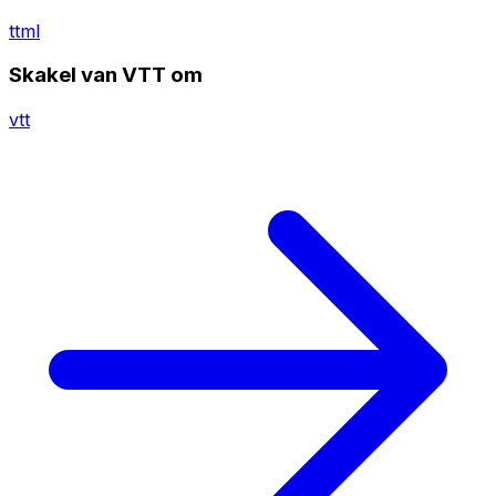
ttml
Skakel van VTT om
vtt