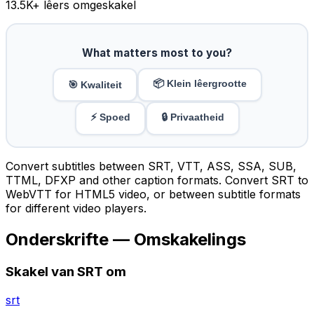
13.5K
+ lêers omgeskakel
What matters most to you?
📦 Klein lêergrootte
🎯 Kwaliteit
⚡ Spoed
🔒 Privaatheid
Convert subtitles between SRT, VTT, ASS, SSA, SUB,
TTML, DFXP and other caption formats. Convert SRT to
WebVTT for HTML5 video, or between subtitle formats
for different video players.
Onderskrifte — Omskakelings
Skakel van SRT om
srt