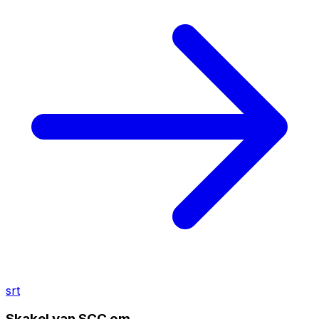
srt
Skakel van SCC om