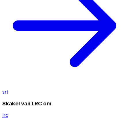
srt
Skakel van LRC om
lrc