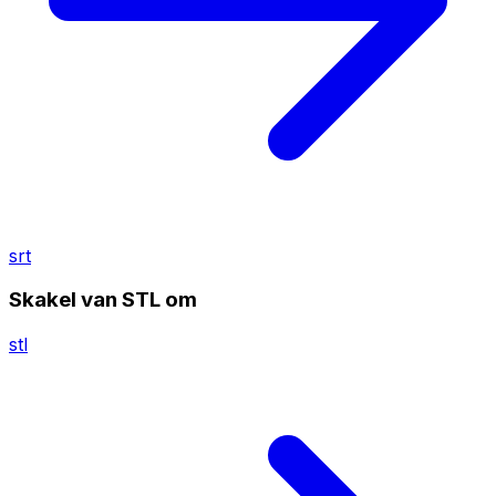
srt
Skakel van STL om
stl