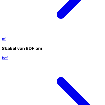
ttf
Skakel van BDF om
bdf