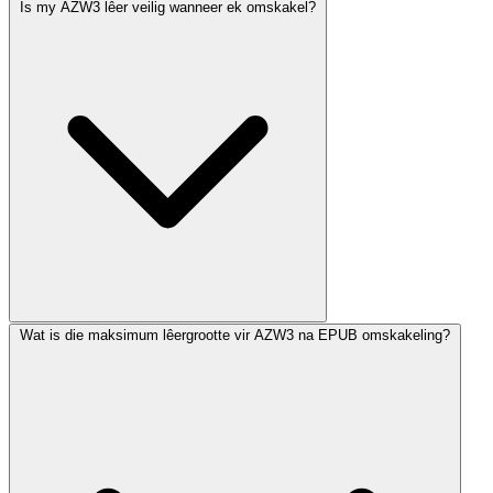
Is my AZW3 lêer veilig wanneer ek omskakel?
Wat is die maksimum lêergrootte vir AZW3 na EPUB omskakeling?