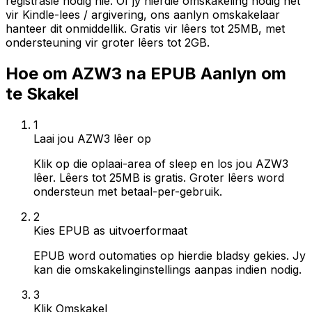
registrasie nodig nie. Of jy hierdie omskakeling nodig het
vir Kindle-lees / argivering, ons aanlyn omskakelaar
hanteer dit onmiddellik. Gratis vir lêers tot 25MB, met
ondersteuning vir groter lêers tot 2GB.
Hoe om AZW3 na EPUB Aanlyn om
te Skakel
1
Laai jou AZW3 lêer op
Klik op die oplaai-area of sleep en los jou AZW3
lêer. Lêers tot 25MB is gratis. Groter lêers word
ondersteun met betaal-per-gebruik.
2
Kies EPUB as uitvoerformaat
EPUB word outomaties op hierdie bladsy gekies. Jy
kan die omskakelinginstellings aanpas indien nodig.
3
Klik Omskakel