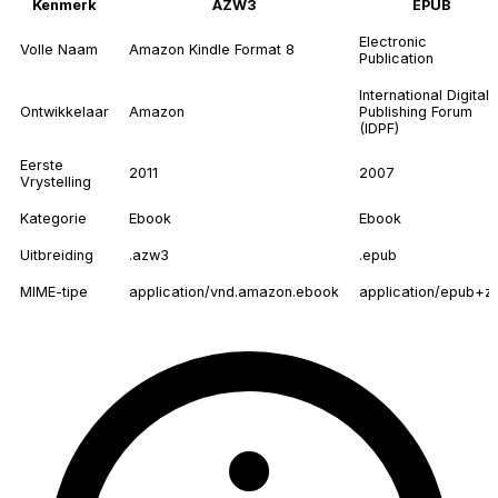
Kenmerk
AZW3
EPUB
Electronic
Volle Naam
Amazon Kindle Format 8
Publication
International Digital
Ontwikkelaar
Amazon
Publishing Forum
(IDPF)
Eerste
2011
2007
Vrystelling
Kategorie
Ebook
Ebook
Uitbreiding
.azw3
.epub
MIME-tipe
application/vnd.amazon.ebook
application/epub+zi