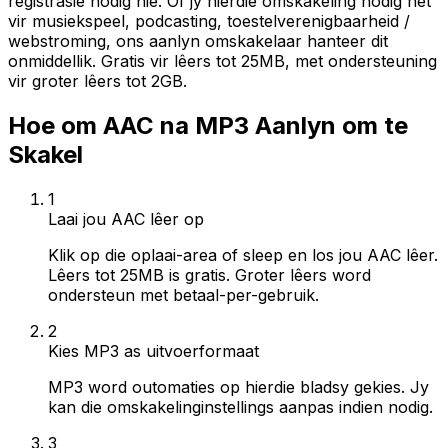
registrasie nodig nie. Of jy hierdie omskakeling nodig het
vir musiekspeel, podcasting, toestelverenigbaarheid /
webstroming, ons aanlyn omskakelaar hanteer dit
onmiddellik. Gratis vir lêers tot 25MB, met ondersteuning
vir groter lêers tot 2GB.
Hoe om AAC na MP3 Aanlyn om te
Skakel
1
Laai jou AAC lêer op
Klik op die oplaai-area of sleep en los jou AAC lêer.
Lêers tot 25MB is gratis. Groter lêers word
ondersteun met betaal-per-gebruik.
2
Kies MP3 as uitvoerformaat
MP3 word outomaties op hierdie bladsy gekies. Jy
kan die omskakelinginstellings aanpas indien nodig.
3