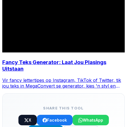
Fancy Teks Generator: Laat Jou Plasings
Uitstaan
Vir fancy lettertipes op Instagram, TikTok of Twitter, tik
jou teks in MegaConvert se generator, kies 'n styl en
kopieer-plak.
SHARE THIS TOOL
X
Facebook
WhatsApp