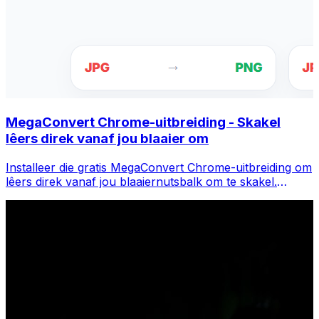
MegaConvert Chrome-uitbreiding - Skakel
lêers direk vanaf jou blaaier om
Installeer die gratis MegaConvert Chrome-uitbreiding om
lêers direk vanaf jou blaaiernutsbalk om te skakel.
Regskliek op enige lêer om te omskep, kry onmiddellik
toegang tot alle nutsgoed vanaf Chrome.