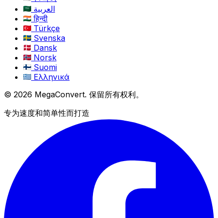
العربية
हिन्दी
Türkçe
Svenska
Dansk
Norsk
Suomi
Ελληνικά
© 2026 MegaConvert. 保留所有权利。
专为速度和简单性而打造