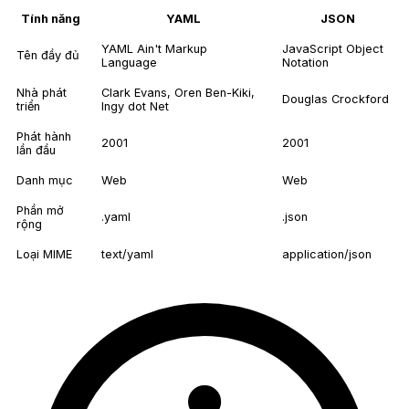
Tính năng
YAML
JSON
YAML Ain't Markup
JavaScript Object
Tên đầy đủ
Language
Notation
Nhà phát
Clark Evans, Oren Ben-Kiki,
Douglas Crockford
triển
Ingy dot Net
Phát hành
2001
2001
lần đầu
Danh mục
Web
Web
Phần mở
.yaml
.json
rộng
Loại MIME
text/yaml
application/json