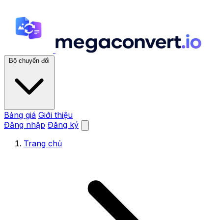
Bộ chuyển đổi
Bảng giá
Giới thiệu
Đăng nhập
Đăng ký
Trang chủ