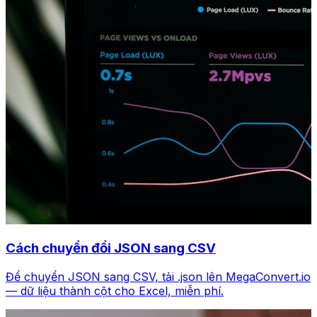
Cách chuyển đổi JSON sang CSV
Để chuyển JSON sang CSV, tải .json lên MegaConvert.io
— dữ liệu thành cột cho Excel, miễn phí.