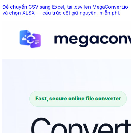
Để chuyển CSV sang Excel, tải .csv lên MegaConvert.io
và chọn XLSX — cấu trúc cột giữ nguyên, miễn phí.