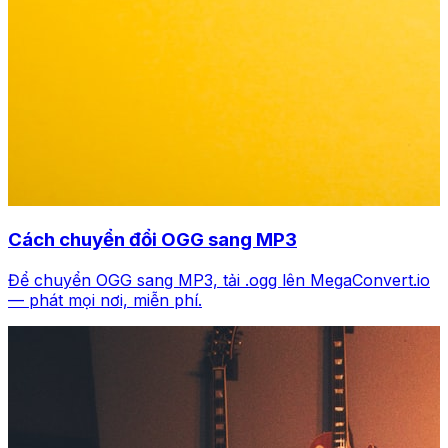
Cách chuyển đổi OGG sang MP3
Để chuyển OGG sang MP3, tải .ogg lên MegaConvert.io
— phát mọi nơi, miễn phí.