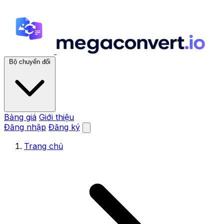
Bộ chuyển đổi
Bảng giá
Giới thiệu
Đăng nhập
Đăng ký
Trang chủ