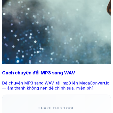
Cách chuyển đổi MP3 sang WAV
Để chuyển MP3 sang WAV, tải .mp3 lên MegaConvert.io
— âm thanh không nén để chỉnh sửa, miễn phí.
SHARE THIS TOOL