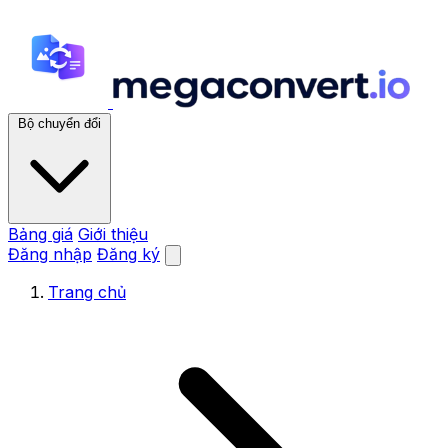
Bộ chuyển đổi
Bảng giá
Giới thiệu
Đăng nhập
Đăng ký
Trang chủ