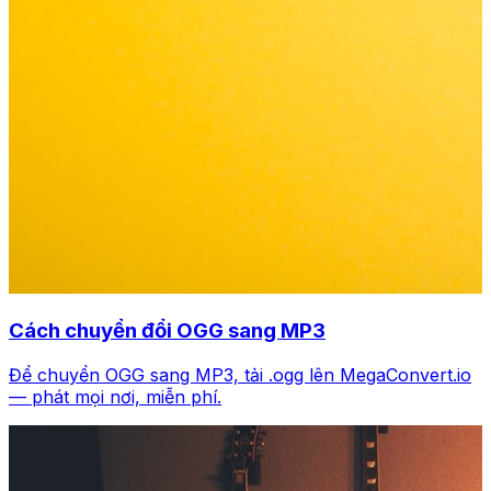
Cách chuyển đổi OGG sang MP3
Để chuyển OGG sang MP3, tải .ogg lên MegaConvert.io
— phát mọi nơi, miễn phí.