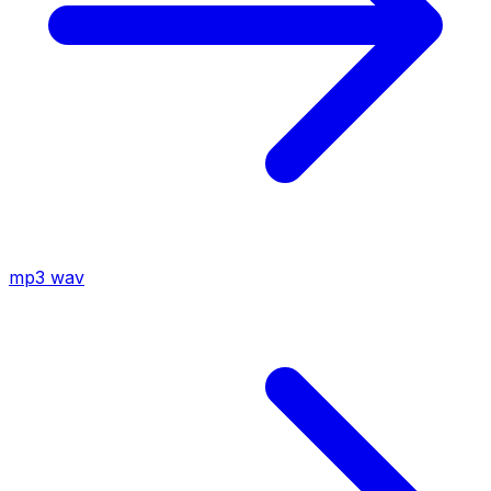
mp3
wav