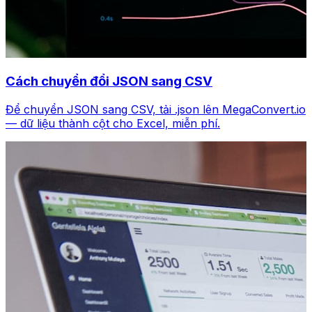
Cách chuyển đổi JSON sang CSV
Để chuyển JSON sang CSV, tải .json lên MegaConvert.io
— dữ liệu thành cột cho Excel, miễn phí.