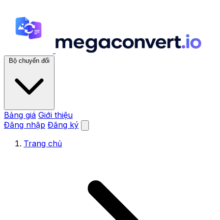
Bộ chuyển đổi
Bảng giá
Giới thiệu
Đăng nhập
Đăng ký
Trang chủ