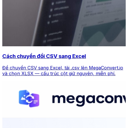
Cách chuyển đổi CSV sang Excel
Để chuyển CSV sang Excel, tải .csv lên MegaConvert.io
và chọn XLSX — cấu trúc cột giữ nguyên, miễn phí.