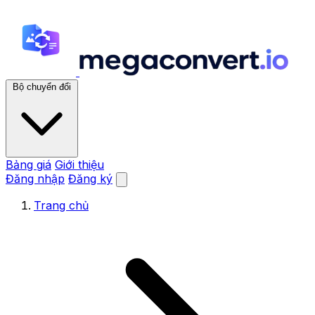
Bộ chuyển đổi
Bảng giá
Giới thiệu
Đăng nhập
Đăng ký
Trang chủ