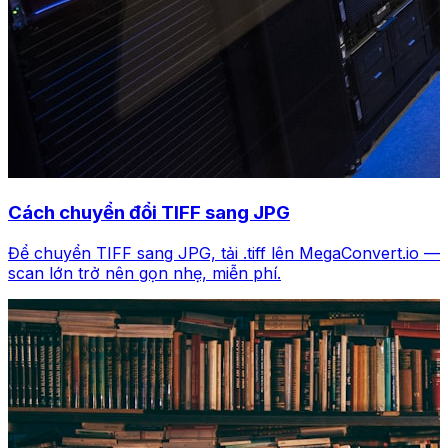
Cách chuyển đổi TIFF sang JPG
Để chuyển TIFF sang JPG, tải .tiff lên MegaConvert.io —
scan lớn trở nên gọn nhẹ, miễn phí.