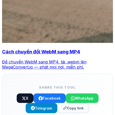
Cách chuyển đổi WebM sang MP4
Để chuyển WebM sang MP4, tải .webm lên
MegaConvert.io — phát mọi nơi, miễn phí.
SHARE THIS TOOL
X
Facebook
WhatsApp
Telegram
Copy link