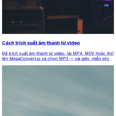
Cách trích xuất âm thanh từ video
Để trích xuất âm thanh từ video, tải MP4, MOV hoặc AVI
lên MegaConvert.io và chọn MP3 — vài giây, miễn phí.