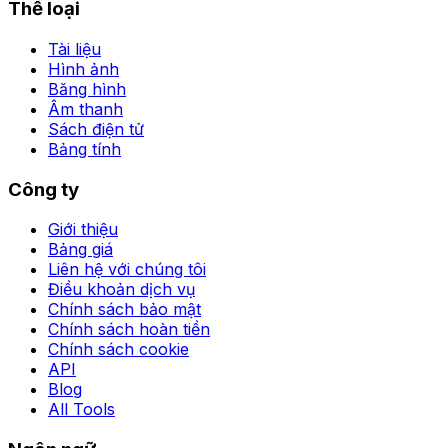
Thể loại
Tài liệu
Hình ảnh
Băng hình
Âm thanh
Sách điện tử
Bảng tính
Công ty
Giới thiệu
Bảng giá
Liên hệ với chúng tôi
Điều khoản dịch vụ
Chính sách bảo mật
Chính sách hoàn tiền
Chính sách cookie
API
Blog
All Tools