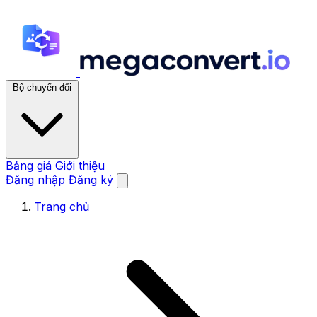
Bộ chuyển đổi
Bảng giá
Giới thiệu
Đăng nhập
Đăng ký
Trang chủ