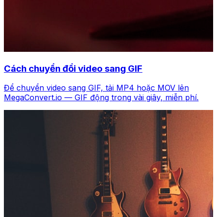
Cách chuyển đổi video sang GIF
Để chuyển video sang GIF, tải MP4 hoặc MOV lên
MegaConvert.io — GIF động trong vài giây, miễn phí.