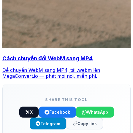
Cách chuyển đổi WebM sang MP4
Để chuyển WebM sang MP4, tải .webm lên
MegaConvert.io — phát mọi nơi, miễn phí.
SHARE THIS TOOL
X
Facebook
WhatsApp
Telegram
Copy link