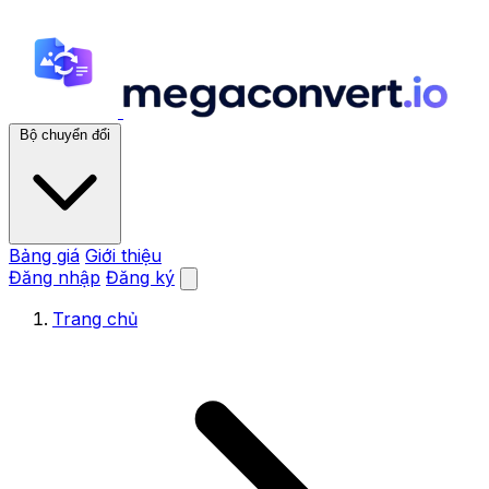
Bộ chuyển đổi
Bảng giá
Giới thiệu
Đăng nhập
Đăng ký
Trang chủ