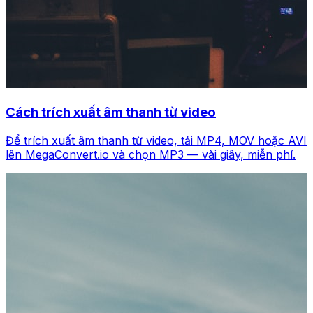
Cách trích xuất âm thanh từ video
Để trích xuất âm thanh từ video, tải MP4, MOV hoặc AVI
lên MegaConvert.io và chọn MP3 — vài giây, miễn phí.