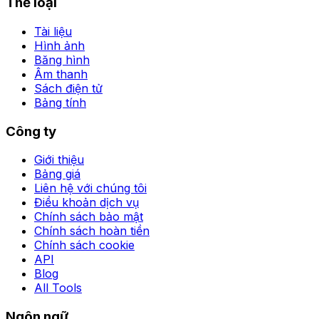
Thể loại
Tài liệu
Hình ảnh
Băng hình
Âm thanh
Sách điện tử
Bảng tính
Công ty
Giới thiệu
Bảng giá
Liên hệ với chúng tôi
Điều khoản dịch vụ
Chính sách bảo mật
Chính sách hoàn tiền
Chính sách cookie
API
Blog
All Tools
Ngôn ngữ