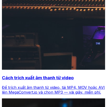
Cách trích xuất âm thanh từ video
Để trích xuất âm thanh từ video, tải MP4, MOV hoặc AVI
lên MegaConvert.io và chọn MP3 — vài giây, miễn phí.