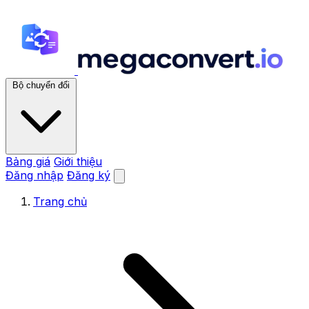
Bộ chuyển đổi
Bảng giá
Giới thiệu
Đăng nhập
Đăng ký
Trang chủ