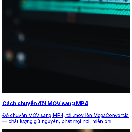
Cách chuyển đổi MOV sang MP4
Để chuyển MOV sang MP4, tải .mov lên MegaConvert.io
— chất lượng giữ nguyên, phát mọi nơi, miễn phí.