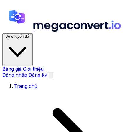
Bộ chuyển đổi
Bảng giá
Giới thiệu
Đăng nhập
Đăng ký
Trang chủ