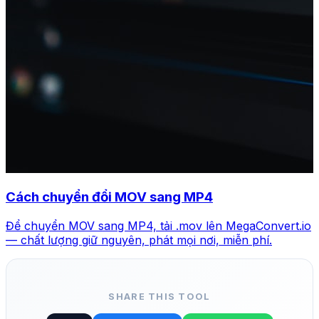
Cách chuyển đổi MOV sang MP4
Để chuyển MOV sang MP4, tải .mov lên MegaConvert.io
— chất lượng giữ nguyên, phát mọi nơi, miễn phí.
SHARE THIS TOOL