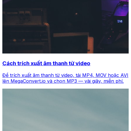
Cách trích xuất âm thanh từ video
Để trích xuất âm thanh từ video, tải MP4, MOV hoặc AVI
lên MegaConvert.io và chọn MP3 — vài giây, miễn phí.