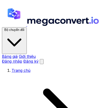
Bộ chuyển đổi
Bảng giá
Giới thiệu
Đăng nhập
Đăng ký
Trang chủ