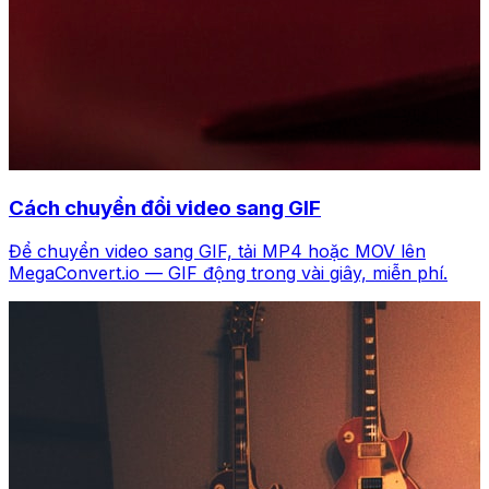
Cách chuyển đổi video sang GIF
Để chuyển video sang GIF, tải MP4 hoặc MOV lên
MegaConvert.io — GIF động trong vài giây, miễn phí.