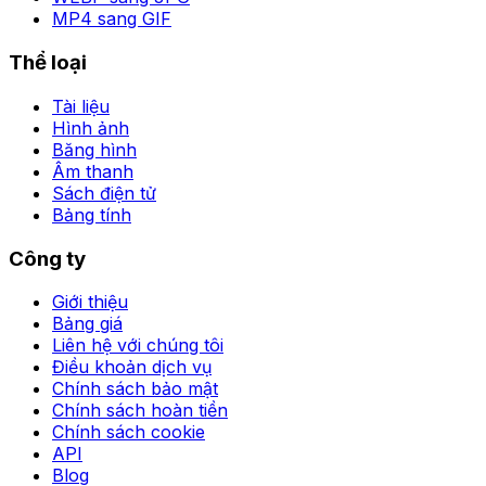
MP4 sang GIF
Thể loại
Tài liệu
Hình ảnh
Băng hình
Âm thanh
Sách điện tử
Bảng tính
Công ty
Giới thiệu
Bảng giá
Liên hệ với chúng tôi
Điều khoản dịch vụ
Chính sách bảo mật
Chính sách hoàn tiền
Chính sách cookie
API
Blog