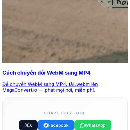
Cách chuyển đổi WebM sang MP4
Để chuyển WebM sang MP4, tải .webm lên
MegaConvert.io — phát mọi nơi, miễn phí.
SHARE THIS TOOL
X
Facebook
WhatsApp