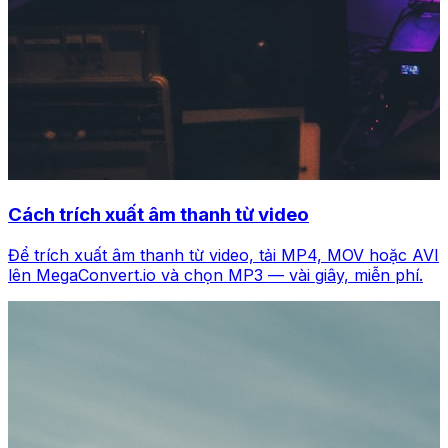
Cách trích xuất âm thanh từ video
Để trích xuất âm thanh từ video, tải MP4, MOV hoặc AVI
lên MegaConvert.io và chọn MP3 — vài giây, miễn phí.