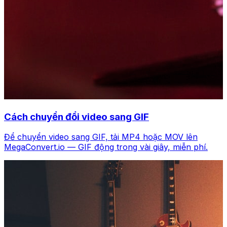
Cách chuyển đổi video sang GIF
Để chuyển video sang GIF, tải MP4 hoặc MOV lên
MegaConvert.io — GIF động trong vài giây, miễn phí.