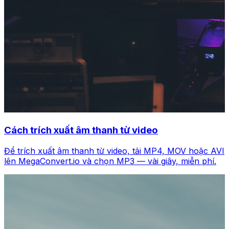
Cách trích xuất âm thanh từ video
Để trích xuất âm thanh từ video, tải MP4, MOV hoặc AVI
lên MegaConvert.io và chọn MP3 — vài giây, miễn phí.