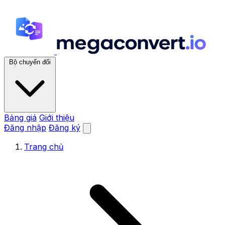
Bộ chuyển đổi
Bảng giá
Giới thiệu
Đăng nhập
Đăng ký
Trang chủ