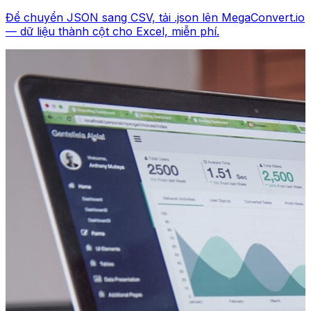
Để chuyển JSON sang CSV, tải .json lên MegaConvert.io
— dữ liệu thành cột cho Excel, miễn phí.