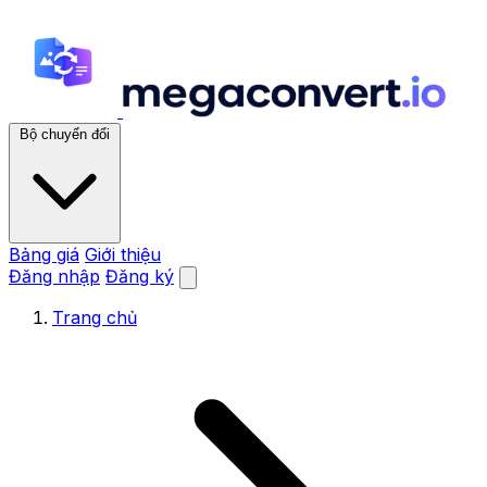
Bộ chuyển đổi
Bảng giá
Giới thiệu
Đăng nhập
Đăng ký
Trang chủ