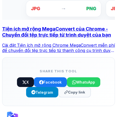
Tiện ích mở rộng MegaConvert của Chrome -
Chuyển đổi tệp trực tiếp từ trình duyệt của bạn
Cài đặt Tiện ích mở rộng Chrome MegaConvert miễn phí
để chuyển đổi tệp trực tiếp từ thanh công cụ trình duyệt
của bạn. Nhấp chuột phải vào bất kỳ tệp nào để chuyển
đổi, truy cập ngay vào tất cả các công cụ từ Chrome.
SHARE THIS TOOL
X
Facebook
WhatsApp
Telegram
Copy link