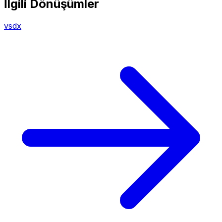
İlgili Dönüşümler
vsdx