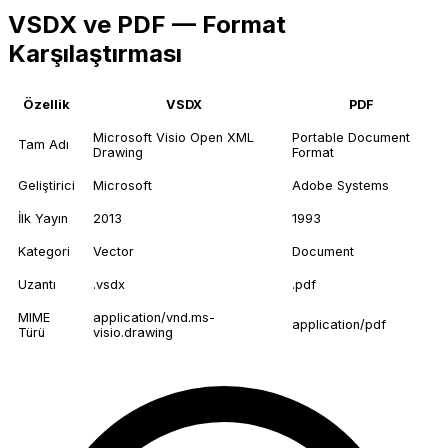
VSDX ve PDF — Format
Karşılaştırması
Özellik
VSDX
PDF
Microsoft Visio Open XML
Portable Document
Tam Adı
Drawing
Format
Geliştirici
Microsoft
Adobe Systems
İlk Yayın
2013
1993
Kategori
Vector
Document
Uzantı
.vsdx
.pdf
MIME
application/vnd.ms-
application/pdf
Türü
visio.drawing