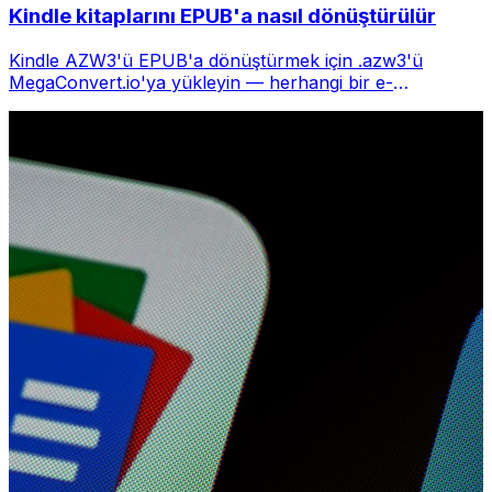
Kindle kitaplarını EPUB'a nasıl dönüştürülür
Kindle AZW3'ü EPUB'a dönüştürmek için .azw3'ü
MegaConvert.io'ya yükleyin — herhangi bir e-
okuyucuda okuyun, ücretsiz.