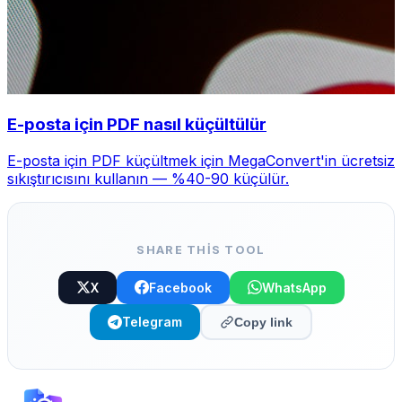
E-posta için PDF nasıl küçültülür
E-posta için PDF küçültmek için MegaConvert'in ücretsiz
sıkıştırıcısını kullanın — %40-90 küçülür.
SHARE THIS TOOL
X
Facebook
WhatsApp
Telegram
Copy link