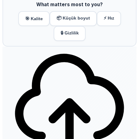
What matters most to you?
📦 Küçük boyut
⚡ Hız
🎯 Kalite
🔒 Gizlilik