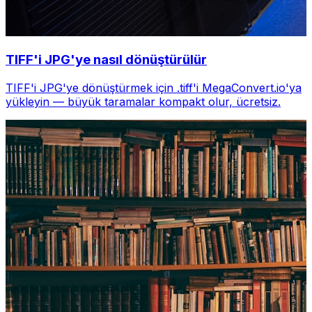
TIFF'i JPG'ye nasıl dönüştürülür
TIFF'i JPG'ye dönüştürmek için .tiff'i MegaConvert.io'ya
yükleyin — büyük taramalar kompakt olur, ücretsiz.