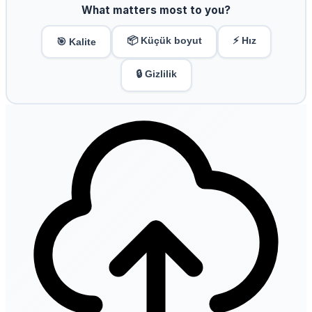
What matters most to you?
📦 Küçük boyut
⚡ Hız
🎯 Kalite
🔒 Gizlilik