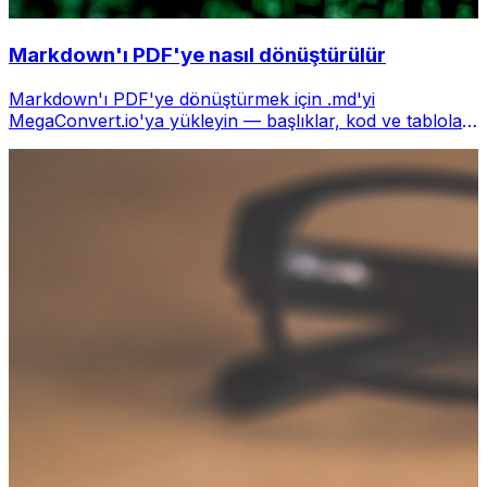
Markdown'ı PDF'ye nasıl dönüştürülür
Markdown'ı PDF'ye dönüştürmek için .md'yi
MegaConvert.io'ya yükleyin — başlıklar, kod ve tablolar
güzelce render edilir, ücretsiz.