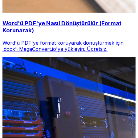
Word'ü PDF'ye Nasıl Dönüştürülür (Format
Korunarak)
Word'ü PDF'ye format koruyarak dönüştürmek için
.docx'i MegaConvert.io'ya yükleyin. Ücretsiz.