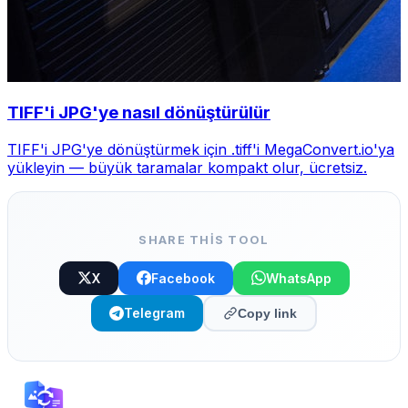
TIFF'i JPG'ye nasıl dönüştürülür
TIFF'i JPG'ye dönüştürmek için .tiff'i MegaConvert.io'ya
yükleyin — büyük taramalar kompakt olur, ücretsiz.
SHARE THIS TOOL
X
Facebook
WhatsApp
Telegram
Copy link