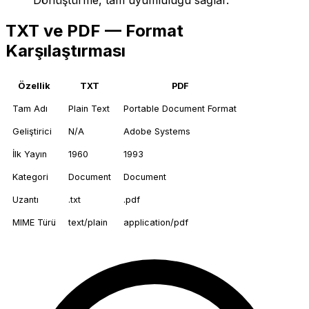
TXT ve PDF — Format
Karşılaştırması
Özellik
TXT
PDF
Tam Adı
Plain Text
Portable Document Format
Geliştirici
N/A
Adobe Systems
İlk Yayın
1960
1993
Kategori
Document
Document
Uzantı
.txt
.pdf
MIME Türü
text/plain
application/pdf