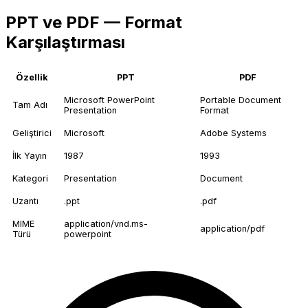
PPT ve PDF — Format
Karşılaştırması
Özellik
PPT
PDF
Microsoft PowerPoint
Portable Document
Tam Adı
Presentation
Format
Geliştirici
Microsoft
Adobe Systems
İlk Yayın
1987
1993
Kategori
Presentation
Document
Uzantı
.ppt
.pdf
MIME
application/vnd.ms-
application/pdf
Türü
powerpoint