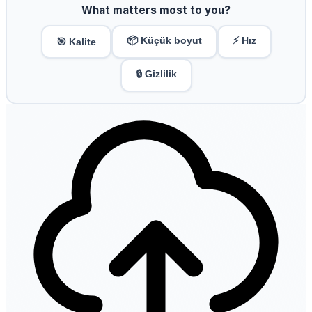
What matters most to you?
📦 Küçük boyut
⚡ Hız
🎯 Kalite
🔒 Gizlilik