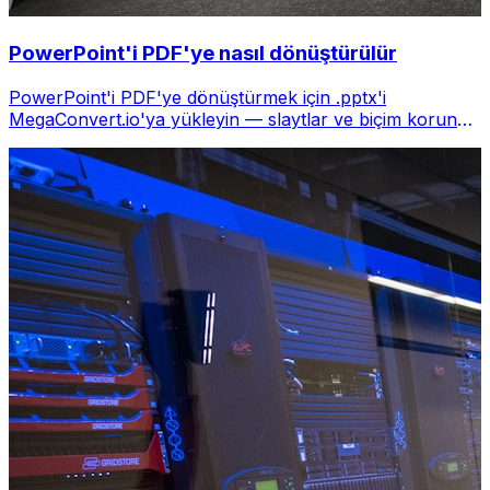
PowerPoint'i PDF'ye nasıl dönüştürülür
PowerPoint'i PDF'ye dönüştürmek için .pptx'i
MegaConvert.io'ya yükleyin — slaytlar ve biçim korunur,
ücretsiz.