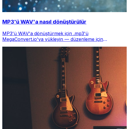
MP3'ü WAV'a nasıl dönüştürülür
MP3'ü WAV'a dönüştürmek için .mp3'ü
MegaConvert.io'ya yükleyin — düzenleme için
sıkıştırılmamış ses, ücretsiz.