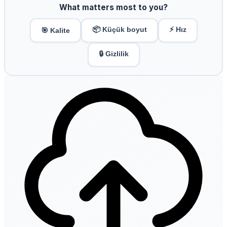
What matters most to you?
📦 Küçük boyut
⚡ Hız
🎯 Kalite
🔒 Gizlilik