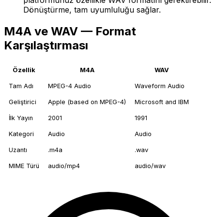
Dönüştürme, tam uyumluluğu sağlar.
M4A ve WAV — Format
Karşılaştırması
Özellik
M4A
WAV
Tam Adı
MPEG-4 Audio
Waveform Audio
Geliştirici
Apple (based on MPEG-4)
Microsoft and IBM
İlk Yayın
2001
1991
Kategori
Audio
Audio
Uzantı
.m4a
.wav
MIME Türü
audio/mp4
audio/wav