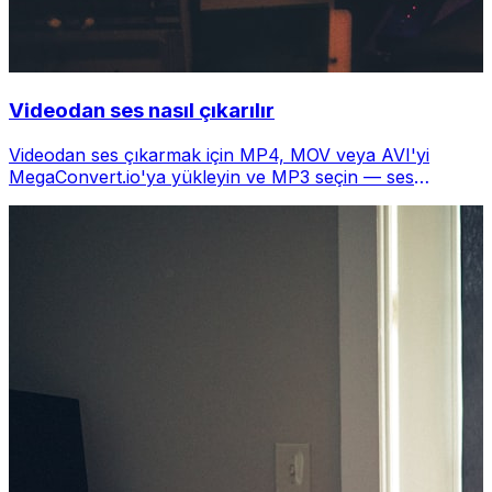
Videodan ses nasıl çıkarılır
Videodan ses çıkarmak için MP4, MOV veya AVI'yi
MegaConvert.io'ya yükleyin ve MP3 seçin — ses
saniyeler içinde, ücretsiz.