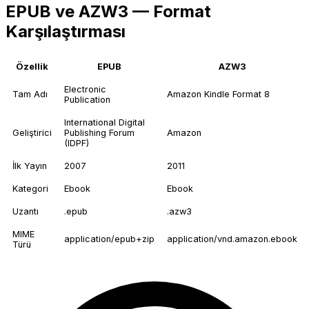
EPUB ve AZW3 — Format
Karşılaştırması
Özellik
EPUB
AZW3
Electronic
Tam Adı
Amazon Kindle Format 8
Publication
International Digital
Geliştirici
Publishing Forum
Amazon
(IDPF)
İlk Yayın
2007
2011
Kategori
Ebook
Ebook
Uzantı
.epub
.azw3
MIME
application/epub+zip
application/vnd.amazon.ebook
Türü