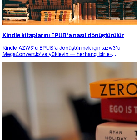
Kindle kitaplarını EPUB'a nasıl dönüştürülür
Kindle AZW3'ü EPUB'a dönüştürmek için .azw3'ü
MegaConvert.io'ya yükleyin — herhangi bir e-
okuyucuda okuyun, ücretsiz.