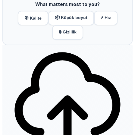
What matters most to you?
📦 Küçük boyut
⚡ Hız
🎯 Kalite
🔒 Gizlilik