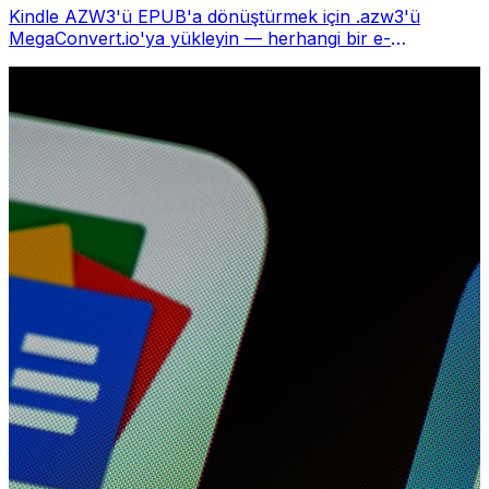
Kindle AZW3'ü EPUB'a dönüştürmek için .azw3'ü
MegaConvert.io'ya yükleyin — herhangi bir e-
okuyucuda okuyun, ücretsiz.