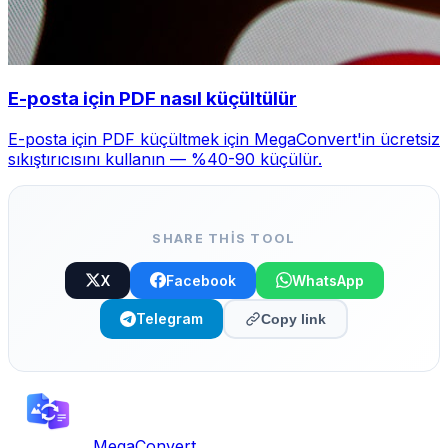
E-posta için PDF nasıl küçültülür
E-posta için PDF küçültmek için MegaConvert'in ücretsiz
sıkıştırıcısını kullanın — %40-90 küçülür.
SHARE THIS TOOL
X
Facebook
WhatsApp
Telegram
Copy link
MegaConvert