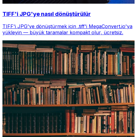
TIFF'i JPG'ye nasıl dönüştürülür
TIFF'i JPG'ye dönüştürmek için .tiff'i MegaConvert.io'ya
yükleyin — büyük taramalar kompakt olur, ücretsiz.