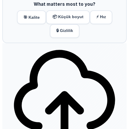
What matters most to you?
📦 Küçük boyut
⚡ Hız
🎯 Kalite
🔒 Gizlilik