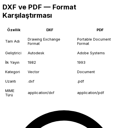
DXF ve PDF — Format
Karşılaştırması
Özellik
DXF
PDF
Drawing Exchange
Portable Document
Tam Adı
Format
Format
Geliştirici
Autodesk
Adobe Systems
İlk Yayın
1982
1993
Kategori
Vector
Document
Uzantı
.dxf
.pdf
MIME
application/dxf
application/pdf
Türü