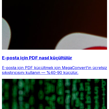
E-posta için PDF nasıl küçültülür
E-posta için PDF küçültmek için MegaConvert'in ücretsiz
sıkıştırıcısını kullanın — %40-90 küçülür.