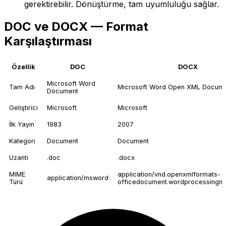
gerektirebilir. Dönüştürme, tam uyumluluğu sağlar.
DOC ve DOCX — Format
Karşılaştırması
Özellik
DOC
DOCX
Microsoft Word
Tam Adı
Microsoft Word Open XML Docum
Document
Geliştirici
Microsoft
Microsoft
İlk Yayın
1983
2007
Kategori
Document
Document
Uzantı
.doc
.docx
MIME
application/vnd.openxmlformats-
application/msword
Türü
officedocument.wordprocessingm