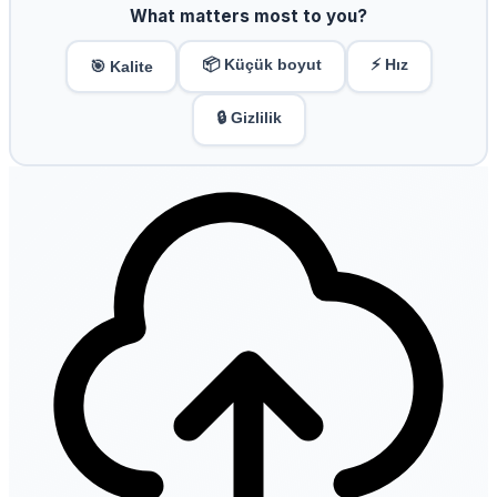
What matters most to you?
📦 Küçük boyut
⚡ Hız
🎯 Kalite
🔒 Gizlilik