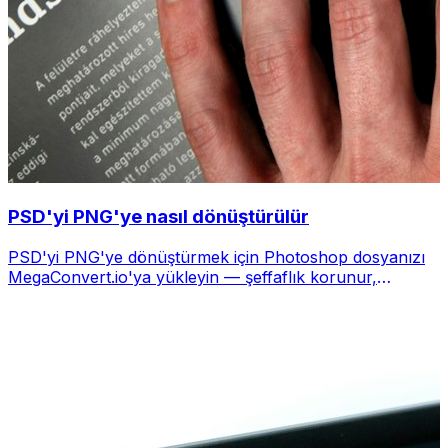
PSD'yi PNG'ye nasıl dönüştürülür
PSD'yi PNG'ye dönüştürmek için Photoshop dosyanızı
MegaConvert.io'ya yükleyin — şeffaflık korunur,
ücretsiz.