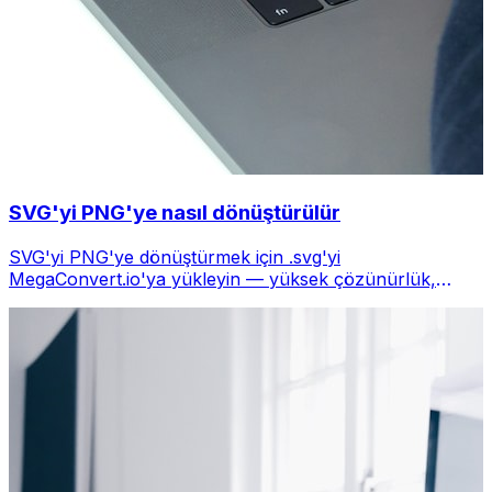
SVG'yi PNG'ye nasıl dönüştürülür
SVG'yi PNG'ye dönüştürmek için .svg'yi
MegaConvert.io'ya yükleyin — yüksek çözünürlük,
şeffaflık korunur, ücretsiz.