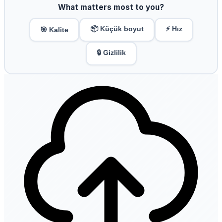
What matters most to you?
📦 Küçük boyut
⚡ Hız
🎯 Kalite
🔒 Gizlilik