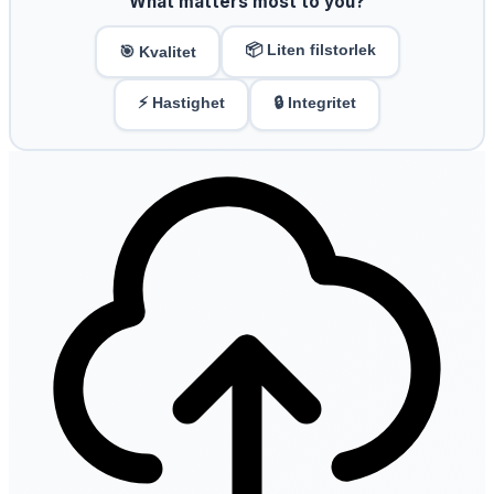
What matters most to you?
📦 Liten filstorlek
🎯 Kvalitet
⚡ Hastighet
🔒 Integritet