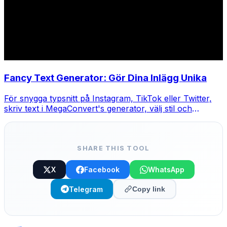
Fancy Text Generator: Gör Dina Inlägg Unika
För snygga typsnitt på Instagram, TikTok eller Twitter,
skriv text i MegaConvert's generator, välj stil och
kopiera-klistra.
SHARE THIS TOOL
X
Facebook
WhatsApp
Telegram
Copy link