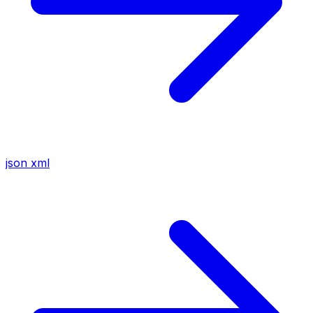
json
xml