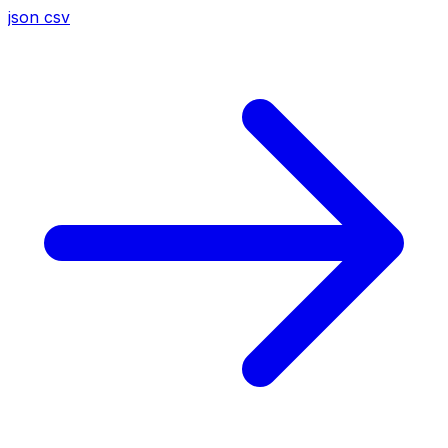
json
csv