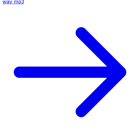
wav
mp3