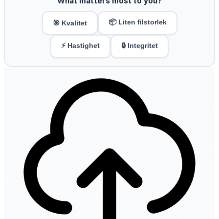
What matters most to you?
📦 Liten filstorlek
🎯 Kvalitet
⚡ Hastighet
🔒 Integritet