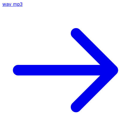
wav
mp3