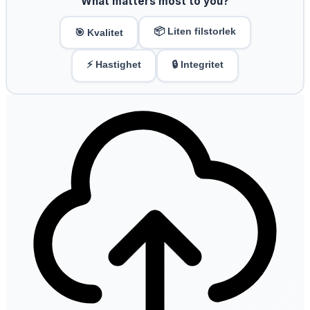
What matters most to you?
📦 Liten filstorlek
🎯 Kvalitet
⚡ Hastighet
🔒 Integritet