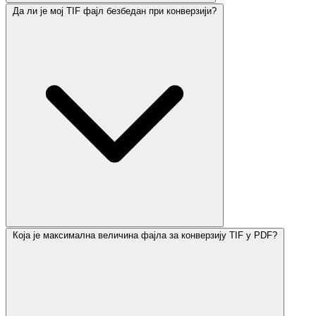
Да ли је мој TIF фајл безбедан при конверзији?
Која је максимална величина фајла за конверзију TIF у PDF?