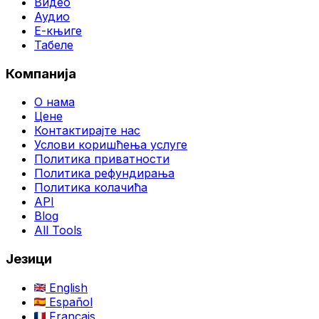
Видео
Аудио
Е-књиге
Табеле
Компанија
О нама
Цене
Контактирајте нас
Услови коришћења услуге
Политика приватности
Политика рефундирања
Политика колачића
API
Blog
All Tools
Језици
English
Español
Français