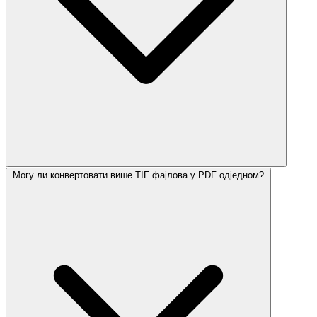
Могу ли конвертовати више TIF фајлова у PDF одједном?