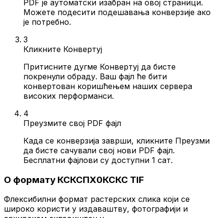
PDF је аутоматски изабран на овој страници.
Можете подесити подешавања конверзије ако
је потребно.
3
Кликните Конвертуј
Притисните дугме Конвертуј да бисте
покренули обраду. Ваш фајл ће бити
конвертован коришћењем наших сервера
високих перформанси.
4
Преузмите свој PDF фајл
Када се конверзија заврши, кликните Преузми
да бисте сачували свој нови PDF фајл.
Бесплатни фајлови су доступни 1 сат.
О формату КСКСПХ0КСКС TIF
Флексибилни формат растерских слика који се
широко користи у издаваштву, фотографији и