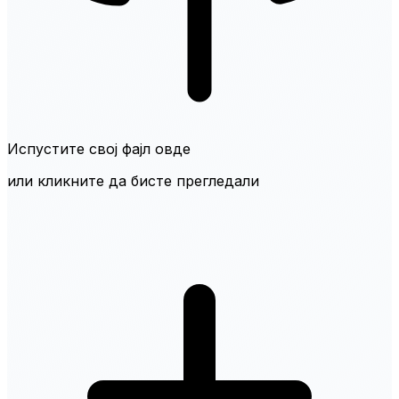
Испустите свој фајл овде
или кликните да бисте прегледали