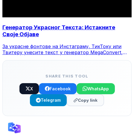
Генератор Украсног Текста: Истакните
Своје Објаве
За украсне фонтове на Инстаграму, ТикТоку или
Твитеру унесите текст у генератор MegaConvert,
изаберите стил и копирајте.
SHARE THIS TOOL
X
Facebook
WhatsApp
Telegram
Copy link