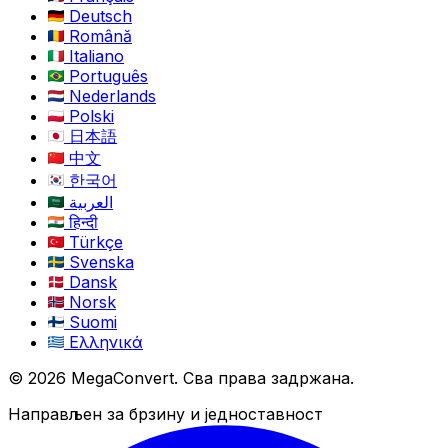
Deutsch
Română
Italiano
Português
Nederlands
Polski
日本語
中文
한국어
العربية
हिन्दी
Türkçe
Svenska
Dansk
Norsk
Suomi
Ελληνικά
© 2026 MegaConvert. Сва права задржана.
Направљен за брзину и једноставност