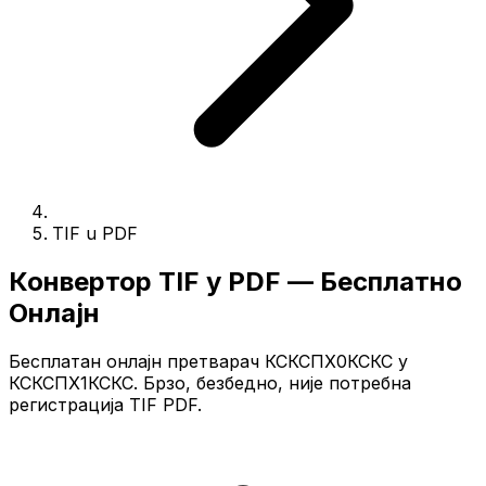
TIF u PDF
Конвертор TIF у PDF — Бесплатно
Онлајн
Бесплатан онлајн претварач КСКСПХ0КСКС у
КСКСПХ1КСКС. Брзо, безбедно, није потребна
регистрација TIF PDF.