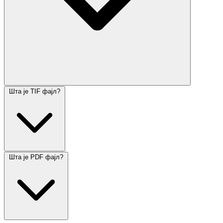
Шта је TIF фајл?
Шта је PDF фајл?