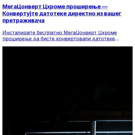
МегаЦонверт Цхроме проширење —
Конвертујте датотеке директно из вашег
претраживача
Инсталирајте бесплатно МегаЦонверт Цхроме
проширење да бисте конвертовали датотеке
директно са траке са алаткама претраживача.
Кликните десним тастером миша на било коју
датотеку да бисте је конвертовали, приступите
свим алатима одмах из Цхроме-а.