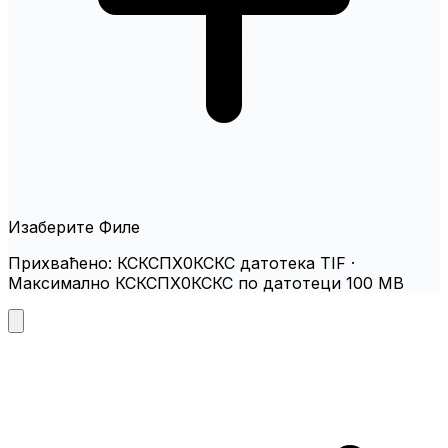
Изаберите Филе
Прихваћено: КСКСПХ0КСКС датотека TIF ·
Максимално КСКСПХ0КСКС по датотеци 100 MB