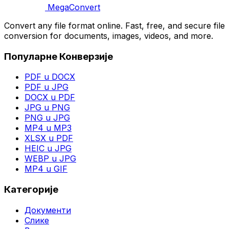
MegaConvert
Convert any file format online. Fast, free, and secure file
conversion for documents, images, videos, and more.
Популарне Конверзије
PDF u DOCX
PDF u JPG
DOCX u PDF
JPG u PNG
PNG u JPG
MP4 u MP3
XLSX u PDF
HEIC u JPG
WEBP u JPG
MP4 u GIF
Категорије
Документи
Слике