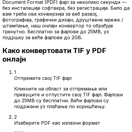
Document Format (PDF) фајл за неколико секунди —
без инсталације софтвера, без регистрације. Било да
вам треба ова конверзија за веб развој,
фотографија, графички дизајн, друштвене мреже /
штампање, наш онлајн конвертор то обрађује
тренутно. Бесплатно за фајлове до 25MB, уз
подршку за веће фајлове до 2GB.
Како конвертовати TIF у PDF
онлајн
1
Отпремите свој TIF фајл
Кликните на област за отпремање или
превуците и отпустите свој TIF фајл. Фајлови
до 25MB су бесплатни. Већи фајлови су
подржани уз плаћање по коришћењу.
2
Изаберите PDF као излазни формат