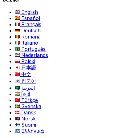
English
Español
Français
Deutsch
Română
Italiano
Português
Nederlands
Polski
日本語
中文
한국어
العربية
हिन्दी
Türkçe
Svenska
Dansk
Norsk
Suomi
Ελληνικά