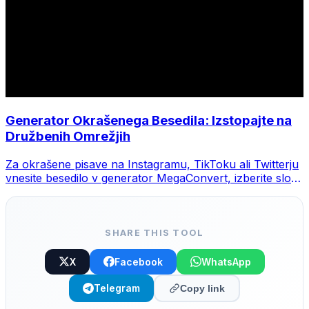
Generator Okrašenega Besedila: Izstopajte na
Družbenih Omrežjih
Za okrašene pisave na Instagramu, TikToku ali Twitterju
vnesite besedilo v generator MegaConvert, izberite slog
in kopirajte.
SHARE THIS TOOL
X
Facebook
WhatsApp
Telegram
Copy link