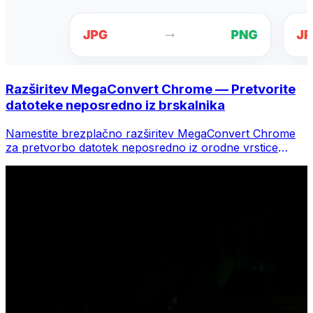
Razširitev MegaConvert Chrome — Pretvorite
datoteke neposredno iz brskalnika
Namestite brezplačno razširitev MegaConvert Chrome
za pretvorbo datotek neposredno iz orodne vrstice
brskalnika. Z desno miškino tipko kliknite katero koli
datoteko za pretvorbo, takoj dostopajte do vseh orodij iz
Chroma.