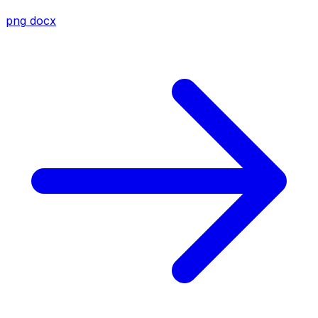
png
docx