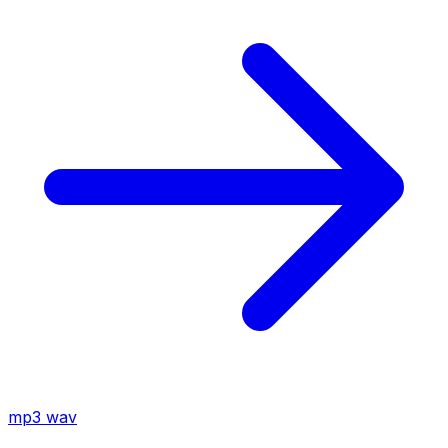
mp3
wav