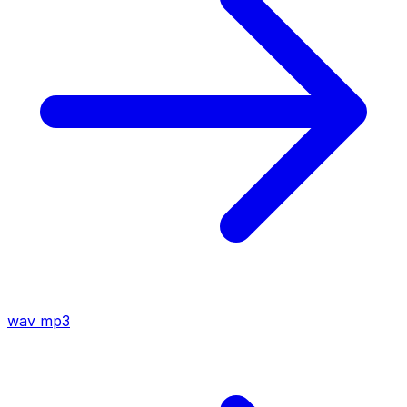
wav
mp3