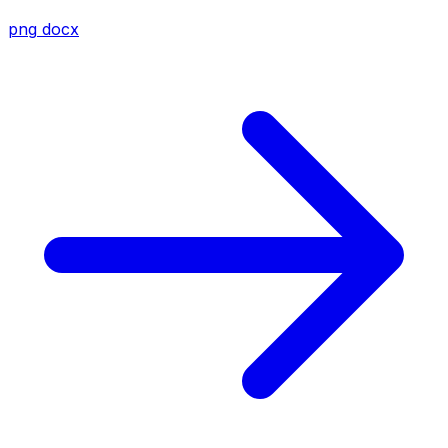
png
docx