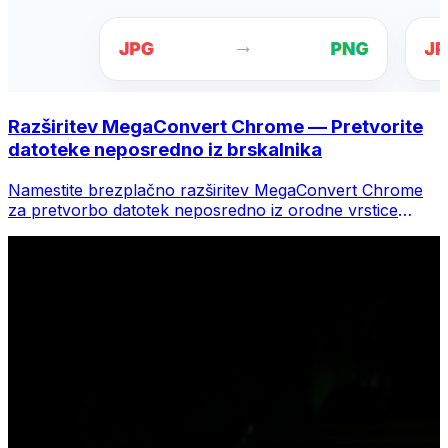
Razširitev MegaConvert Chrome — Pretvorite
datoteke neposredno iz brskalnika
Namestite brezplačno razširitev MegaConvert Chrome
za pretvorbo datotek neposredno iz orodne vrstice
brskalnika. Z desno miškino tipko kliknite katero koli
datoteko za pretvorbo, takoj dostopajte do vseh orodij iz
Chroma.