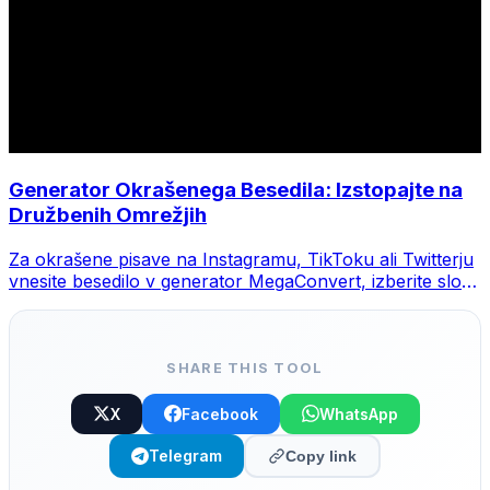
Generator Okrašenega Besedila: Izstopajte na
Družbenih Omrežjih
Za okrašene pisave na Instagramu, TikToku ali Twitterju
vnesite besedilo v generator MegaConvert, izberite slog
in kopirajte.
SHARE THIS TOOL
X
Facebook
WhatsApp
Telegram
Copy link