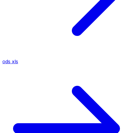
ods
xls