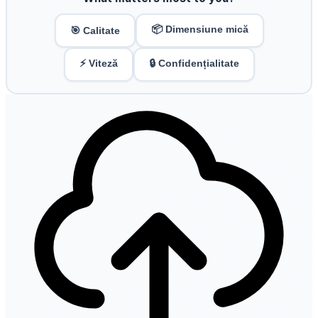
📦 Dimensiune mică
🎯 Calitate
⚡ Viteză
🔒 Confidențialitate