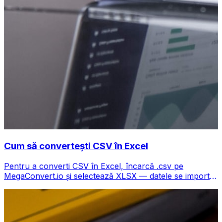
Cum să convertești CSV în Excel
Pentru a converti CSV în Excel, încarcă .csv pe
MegaConvert.io și selectează XLSX — datele se importă
curat cu coloanele păstrate, gratuit.