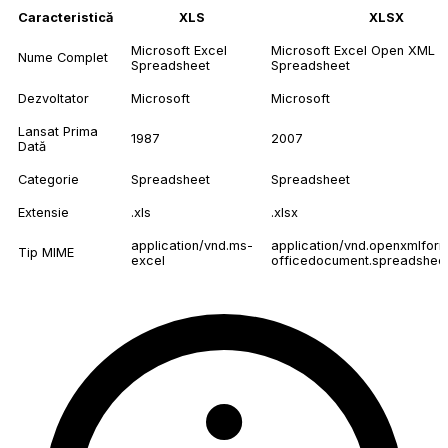
Caracteristică
XLS
XLSX
Microsoft Excel
Microsoft Excel Open XML
Nume Complet
Spreadsheet
Spreadsheet
Dezvoltator
Microsoft
Microsoft
Lansat Prima
1987
2007
Dată
Categorie
Spreadsheet
Spreadsheet
Extensie
.xls
.xlsx
application/vnd.ms-
application/vnd.openxmlfor
Tip MIME
excel
officedocument.spreadsheet