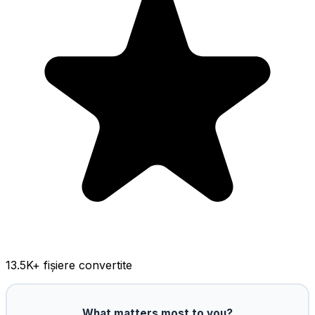
13.5K
+ fișiere convertite
What matters most to you?