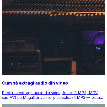
Cum să extragi audio din video
Pentru a extrage audio din video, încarcă MP4, MOV
sau AVI pe MegaConvert.io și selectează MP3 — pista
audio se descarcă în câteva secunde, gratuit.