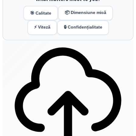
📦 Dimensiune mică
🎯 Calitate
⚡ Viteză
🔒 Confidențialitate