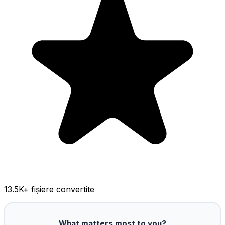
13.5K
+ fișiere convertite
What matters most to you?