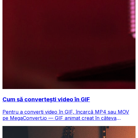
Cum să convertești video în GIF
Pentru a converti video în GIF, încarcă MP4 sau MOV
pe MegaConvert.io — GIF animat creat în câteva
secunde, gratuit.