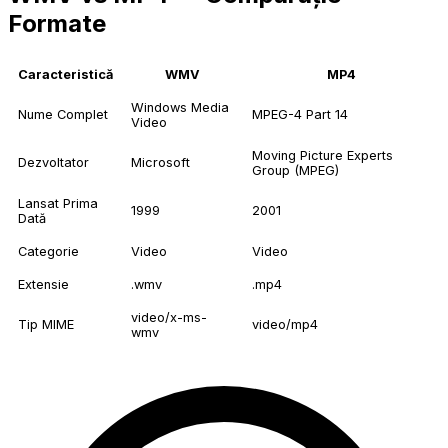
Formate
Caracteristică
WMV
MP4
Windows Media
Nume Complet
MPEG-4 Part 14
Video
Moving Picture Experts
Dezvoltator
Microsoft
Group (MPEG)
Lansat Prima
1999
2001
Dată
Categorie
Video
Video
Extensie
.wmv
.mp4
video/x-ms-
Tip MIME
video/mp4
wmv