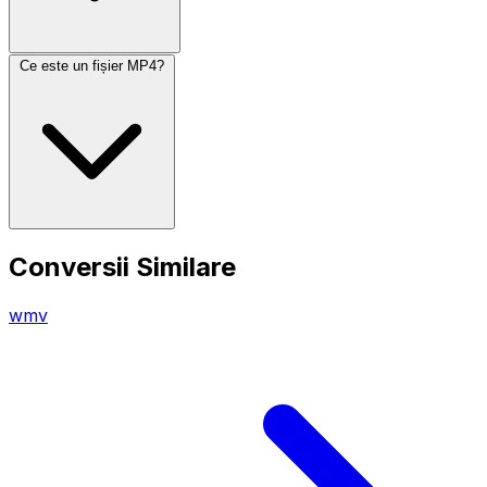
Ce este un fișier MP4?
Conversii Similare
wmv