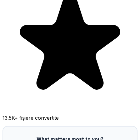
13.5K
+ fișiere convertite
What matters most to you?