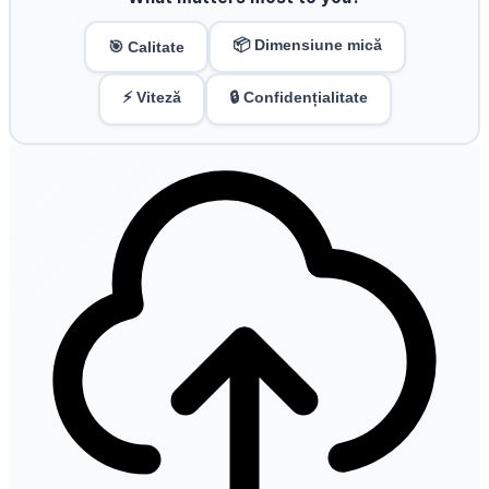
📦 Dimensiune mică
🎯 Calitate
⚡ Viteză
🔒 Confidențialitate