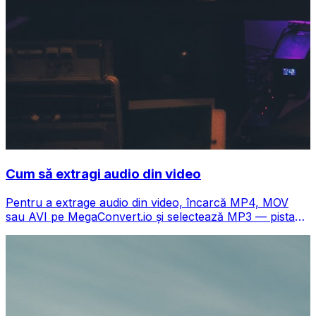
Cum să extragi audio din video
Pentru a extrage audio din video, încarcă MP4, MOV
sau AVI pe MegaConvert.io și selectează MP3 — pista
audio se descarcă în câteva secunde, gratuit.