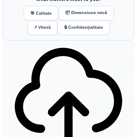
📦 Dimensiune mică
🎯 Calitate
⚡ Viteză
🔒 Confidențialitate