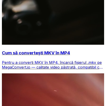
Cum să convertești MKV în MP4
Pentru a converti MKV în MP4, încarcă fișierul .mkv pe
MegaConvert.io — calitate video păstrată, compatibil cu
orice dispozitiv, gratuit.