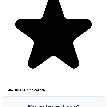
13.5K
+ fișiere convertite
What matters most to you?