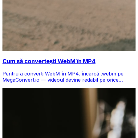
Cum să convertești WebM în MP4
Pentru a converti WebM în MP4, încarcă .webm pe
MegaConvert.io — videoul devine redabil pe orice
dispozitiv, gratuit.