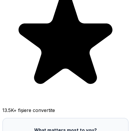
13.5K
+ fișiere convertite
What matters most to you?