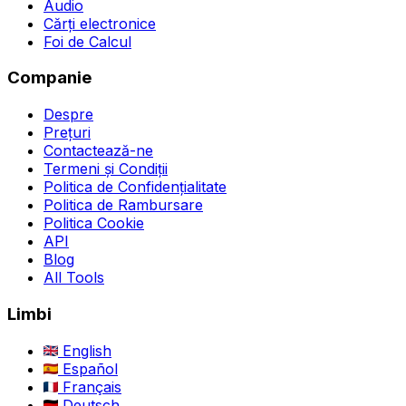
Audio
Cărți electronice
Foi de Calcul
Companie
Despre
Prețuri
Contactează-ne
Termeni și Condiții
Politica de Confidențialitate
Politica de Rambursare
Politica Cookie
API
Blog
All Tools
Limbi
English
Español
Français
Deutsch