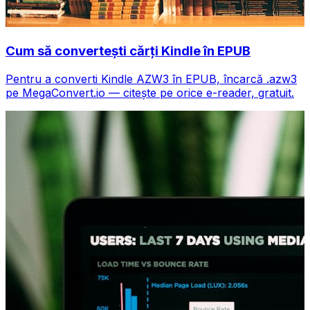
Cum să convertești cărți Kindle în EPUB
Pentru a converti Kindle AZW3 în EPUB, încarcă .azw3
pe MegaConvert.io — citește pe orice e-reader, gratuit.