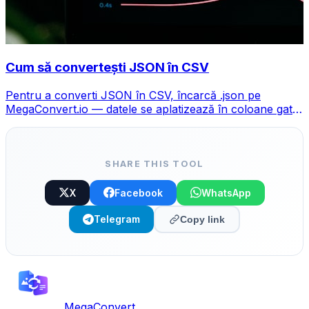
Cum să convertești JSON în CSV
Pentru a converti JSON în CSV, încarcă .json pe
MegaConvert.io — datele se aplatizează în coloane gata
pentru Excel, gratuit, fără cod.
SHARE THIS TOOL
X
Facebook
WhatsApp
Telegram
Copy link
MegaConvert