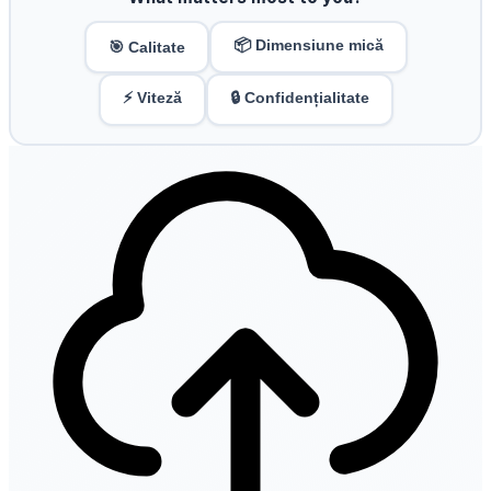
📦 Dimensiune mică
🎯 Calitate
⚡ Viteză
🔒 Confidențialitate