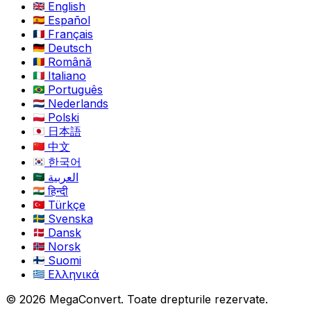
English
Español
Français
Deutsch
Română
Italiano
Português
Nederlands
Polski
日本語
中文
한국어
العربية
हिन्दी
Türkçe
Svenska
Dansk
Norsk
Suomi
Ελληνικά
© 2026 MegaConvert. Toate drepturile rezervate.