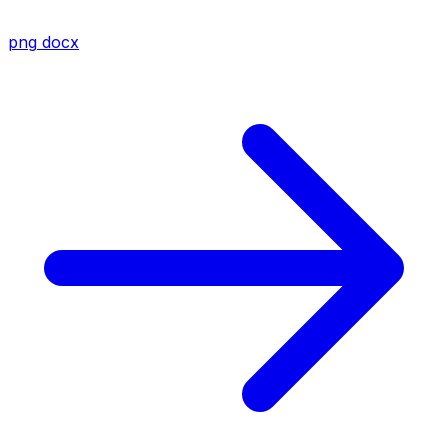
png
docx