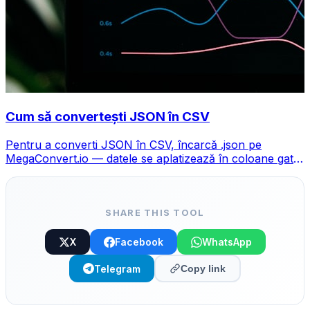
Cum să convertești JSON în CSV
Pentru a converti JSON în CSV, încarcă .json pe
MegaConvert.io — datele se aplatizează în coloane gata
pentru Excel, gratuit, fără cod.
SHARE THIS TOOL
X
Facebook
WhatsApp
Telegram
Copy link