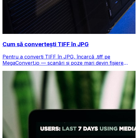
Cum să convertești TIFF în JPG
Pentru a converti TIFF în JPG, încarcă .tiff pe
MegaConvert.io — scanări și poze mari devin fișiere
compacte, gratuit.