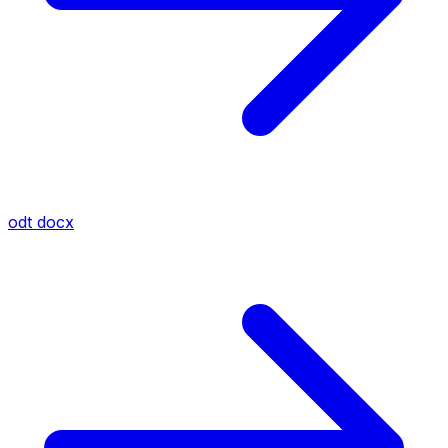
odt
docx