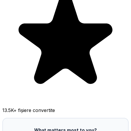
13.5K
+ fișiere convertite
What matters most to you?