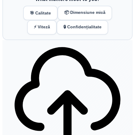
📦 Dimensiune mică
🎯 Calitate
⚡ Viteză
🔒 Confidențialitate