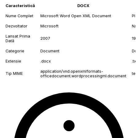
Caracteristică
DOCX
Nume Complet
Microsoft Word Open XML Document
Pla
Dezvoltator
Microsoft
N/
Lansat Prima
2007
19
Dată
Categorie
Document
Do
Extensie
.docx
.txt
application/vnd.openxmlformats-
Tip MIME
tex
officedocument.wordprocessingml.document