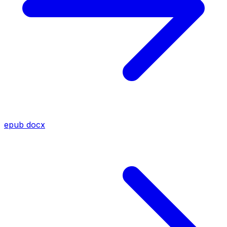
epub
docx