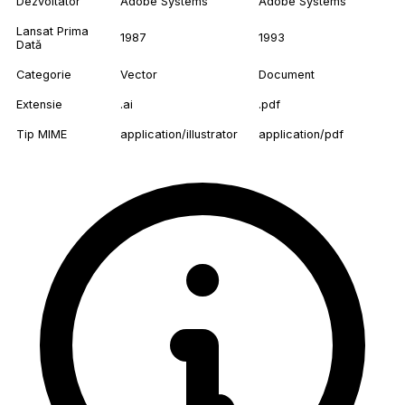
Dezvoltator
Adobe Systems
Adobe Systems
Lansat Prima
1987
1993
Dată
Categorie
Vector
Document
Extensie
.ai
.pdf
Tip MIME
application/illustrator
application/pdf