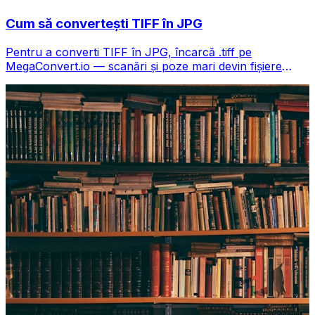
Cum să convertești TIFF în JPG
Pentru a converti TIFF în JPG, încarcă .tiff pe
MegaConvert.io — scanări și poze mari devin fișiere
compacte, gratuit.