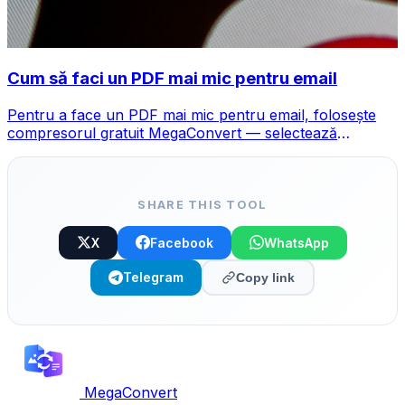
Cum să faci un PDF mai mic pentru email
Pentru a face un PDF mai mic pentru email, folosește
compresorul gratuit MegaConvert — selectează
compresie Echilibrată sau Maximă și fișierul scade cu
40-90%.
SHARE THIS TOOL
X
Facebook
WhatsApp
Telegram
Copy link
MegaConvert