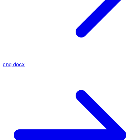
png
docx