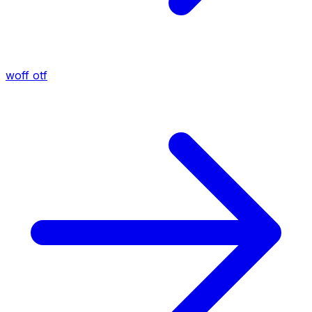
woff
otf