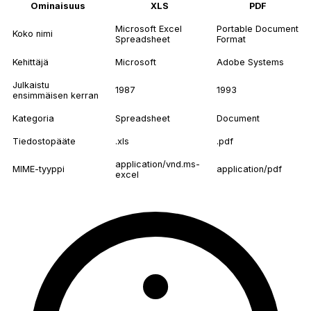
Ominaisuus
XLS
PDF
Microsoft Excel
Portable Document
Koko nimi
Spreadsheet
Format
Kehittäjä
Microsoft
Adobe Systems
Julkaistu
1987
1993
ensimmäisen kerran
Kategoria
Spreadsheet
Document
Tiedostopääte
.xls
.pdf
application/vnd.ms-
MIME-tyyppi
application/pdf
excel