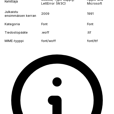
Kehittäjä
LettError (W3C)
Microsoft
Julkaistu
2009
1991
ensimmäisen kerran
Kategoria
Font
Font
Tiedostopääte
.woff
.ttf
MIME-tyyppi
font/woff
font/ttf