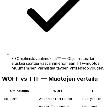
**Ohjelmistovaatimukset** — Ohjelmistosi tai
alustasi saattaa vaatia nimenomaan TTF-muotoa.
Muuntaminen varmistaa täyden yhteensopivuuden.
WOFF vs TTF — Muotojen vertailu
Ominaisuus
WOFF
TTF
Koko nimi
Web Open Font Format
TrueType Font
Mozilla, Type Supply,
Apple and