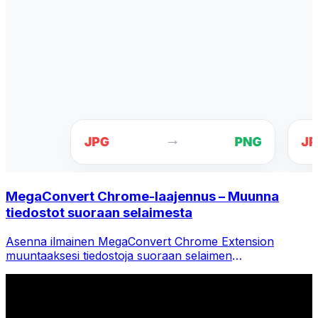
MegaConvert Chrome-laajennus – Muunna
tiedostot suoraan selaimesta
Asenna ilmainen MegaConvert Chrome Extension
muuntaaksesi tiedostoja suoraan selaimen
työkalupalkista. Napsauta hiiren kakkospainikkeella mitä
tahansa tiedostoa muuntaaksesi ja käytä kaikkia
työkaluja välittömästi Chromesta.