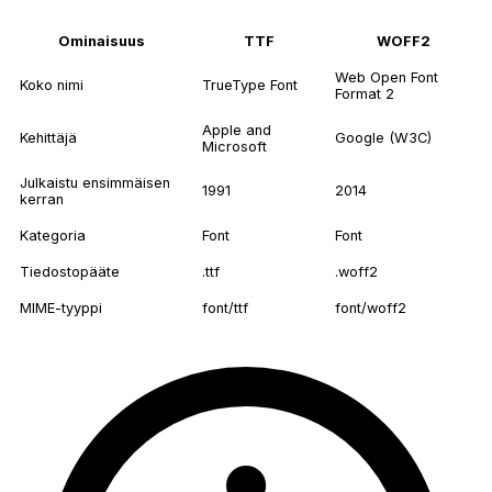
Ominaisuus
TTF
WOFF2
Web Open Font
Koko nimi
TrueType Font
Format 2
Apple and
Kehittäjä
Google (W3C)
Microsoft
Julkaistu ensimmäisen
1991
2014
kerran
Kategoria
Font
Font
Tiedostopääte
.ttf
.woff2
MIME-tyyppi
font/ttf
font/woff2