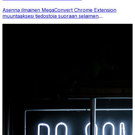
Asenna ilmainen MegaConvert Chrome Extension
muuntaaksesi tiedostoja suoraan selaimen
työkalupalkista. Napsauta hiiren kakkospainikkeella mitä
tahansa tiedostoa muuntaaksesi ja käytä kaikkia
työkaluja välittömästi Chromesta.