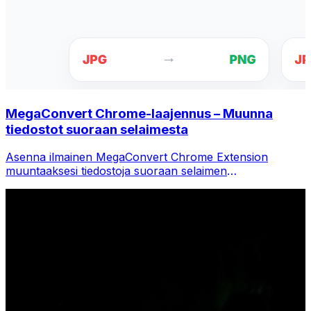
MegaConvert Chrome-laajennus – Muunna
tiedostot suoraan selaimesta
Asenna ilmainen MegaConvert Chrome Extension
muuntaaksesi tiedostoja suoraan selaimen
työkalupalkista. Napsauta hiiren kakkospainikkeella mitä
tahansa tiedostoa muuntaaksesi ja käytä kaikkia
työkaluja välittömästi Chromesta.