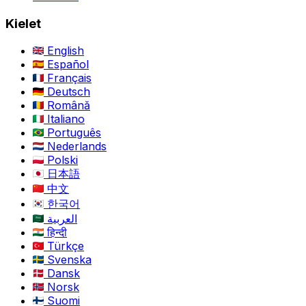
Kielet
English
Español
Français
Deutsch
Română
Italiano
Português
Nederlands
Polski
日本語
中文
한국어
العربية
हिन्दी
Türkçe
Svenska
Dansk
Norsk
Suomi