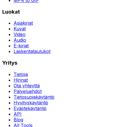
MP4 to GIF
Luokat
Asiakirjat
Kuvat
Video
Audio
E-kirjat
Laskentataulukot
Yritys
Tietoja
Hinnat
Ota yhteyttä
Palveluehdot
Tietosuojakäytäntö
Hyvityskäytäntö
Evästekäytäntö
API
Blog
All Tools