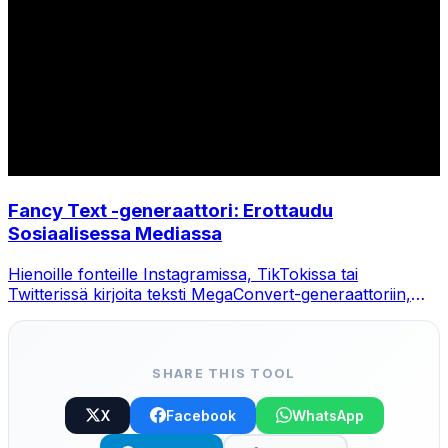
Fancy Text -generaattori: Erottaudu
Sosiaalisessa Mediassa
Hienoille fonteille Instagramissa, TikTokissa tai
Twitterissä kirjoita teksti MegaConvert-generaattoriin,
valitse tyyli ja kopioi-liitä.
SHARE THIS TOOL
X
Facebook
WhatsApp