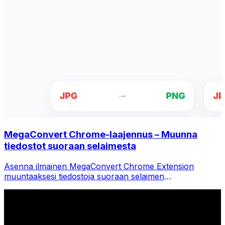
MegaConvert Chrome-laajennus – Muunna
tiedostot suoraan selaimesta
Asenna ilmainen MegaConvert Chrome Extension
muuntaaksesi tiedostoja suoraan selaimen
työkalupalkista. Napsauta hiiren kakkospainikkeella mitä
tahansa tiedostoa muuntaaksesi ja käytä kaikkia
työkaluja välittömästi Chromesta.