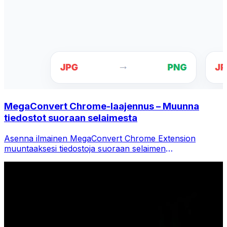
MegaConvert Chrome-laajennus – Muunna
tiedostot suoraan selaimesta
Asenna ilmainen MegaConvert Chrome Extension
muuntaaksesi tiedostoja suoraan selaimen
työkalupalkista. Napsauta hiiren kakkospainikkeella mitä
tahansa tiedostoa muuntaaksesi ja käytä kaikkia
työkaluja välittömästi Chromesta.