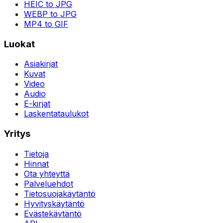
HEIC to JPG
WEBP to JPG
MP4 to GIF
Luokat
Asiakirjat
Kuvat
Video
Audio
E-kirjat
Laskentataulukot
Yritys
Tietoja
Hinnat
Ota yhteyttä
Palveluehdot
Tietosuojakäytäntö
Hyvityskäytäntö
Evästekäytäntö