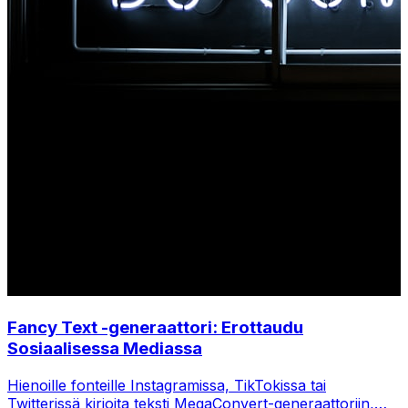
Fancy Text -generaattori: Erottaudu
Sosiaalisessa Mediassa
Hienoille fonteille Instagramissa, TikTokissa tai
Twitterissä kirjoita teksti MegaConvert-generaattoriin,